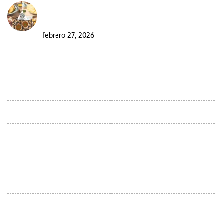
Visitar Marruecos durante el Ramadán: guía
completa para viajeros
febrero 27, 2026
DESTINOS
Excursiones ornitológicas por el desierto de Marruecos
Moroccan Day Trips
Viajes au départ d'Agadir
Excursiones desde Casablanca
Viajes desde Errachidia
Viajes desde fes