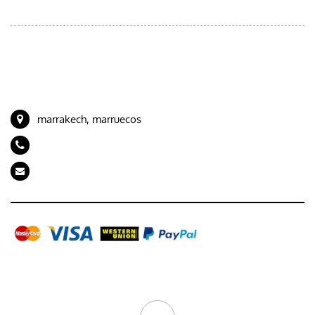
Viajes desde Marrakech
Viajes desde Tánger
CONTACTE CON NOSOTROS
marrakech, marruecos
+212 694989843
artdeserttours@gmail.com
Galería