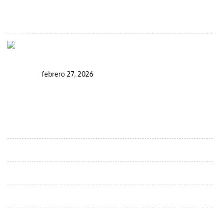
Visitar Marruecos durante el Ramadán: guía
completa para viajeros
febrero 27, 2026
DESTINOS
Excursiones ornitológicas por el desierto de Marruecos
Moroccan Day Trips
Viajes au départ d'Agadir
Excursiones desde Casablanca
Viajes desde Errachidia