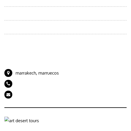
Viajes desde fes
Viajes desde Marrakech
Viajes desde Tánger
CONTACTE CON NOSOTROS
marrakech, marruecos
+212 694989843
artdeserttours@gmail.com