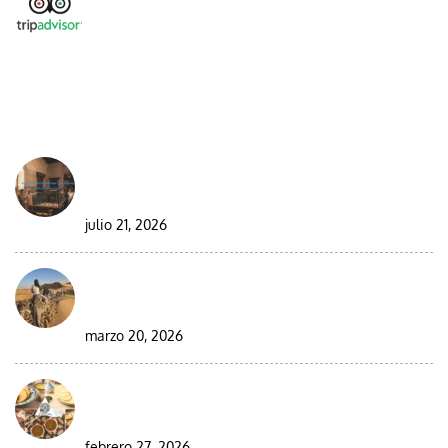
DESDE EL BLOG
Best Moroccan Jewish Tour: Complete Guide
2026/2027
julio 21, 2026
Circuito en grupo de 9 días por el desierto de
Marruecos
marzo 20, 2026
Visitar Marruecos durante el Ramadán: guía
completa para viajeros
febrero 27, 2026