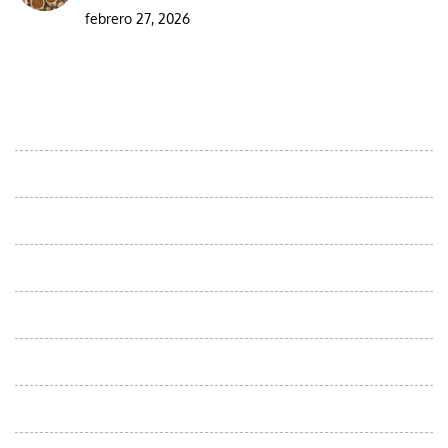
febrero 27, 2026
DESTINOS
Excursiones ornitológicas por el desierto de Marruecos
Moroccan Day Trips
Viajes au départ d'Agadir
Excursiones desde Casablanca
Viajes desde Errachidia
Viajes desde fes
Viajes desde Marrakech