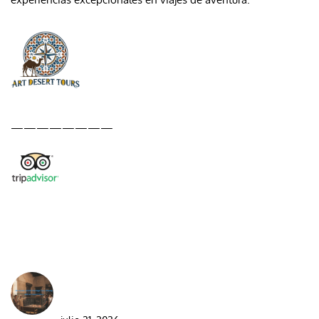
————————
DESDE EL BLOG
Best Moroccan Jewish Tour: Complete Guide
2026/2027