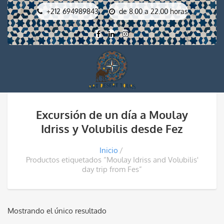
+212 694989843
de 8.00 a 22.00 horas
Excursión de un día a Moulay
Idriss y Volubilis desde Fez
Inicio
Productos etiquetados “Moulay Idriss and Volubilis'
day trip from Fes”
Mostrando el único resultado