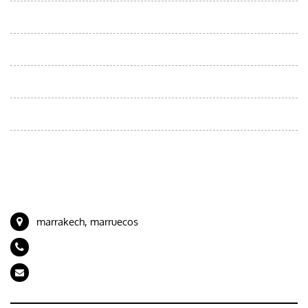
Excursiones desde Casablanca
Viajes desde Errachidia
Viajes desde fes
Viajes desde Marrakech
Viajes desde Tánger
CONTACTE CON NOSOTROS
marrakech, marruecos
+212 694989843
artdeserttours@gmail.com