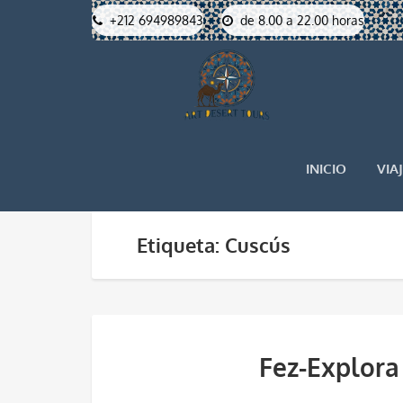
+212 694989843
de 8.00 a 22.00 horas
INICIO
VIA
Etiqueta: Cuscús
Fez-Explora 