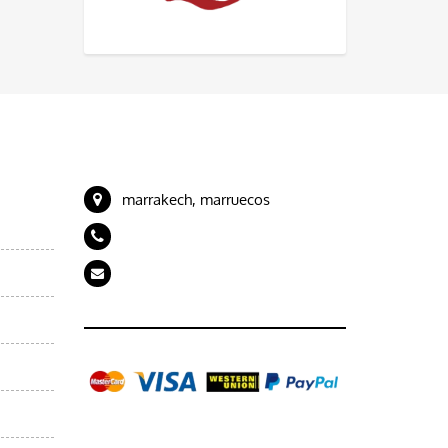
CONTACTE CON NOSOTROS
el
marrakech, marruecos
+212 694989843
artdeserttours@gmail.com