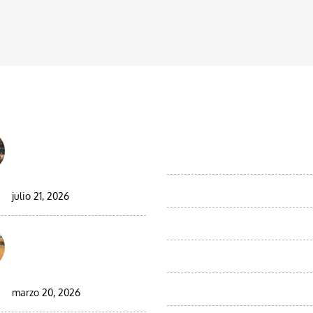
 EL BLOG
DESTINOS
Best Moroccan Jewish
Excursiones ornitológicas por 
Tour: Complete Guide
desierto de Marruecos
2026/2027
Moroccan Day Trips
julio 21, 2026
Viajes au départ d'Agadir
Circuito en grupo de 9
días por el desierto de
Excursiones desde Casablanca
Marruecos
Viajes desde Errachidia
marzo 20, 2026