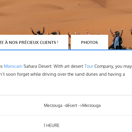
E À NOS PRÉCIEUX CLIENTS !
PHOTOS
es
Marocain
Sahara Desert: With art desert
Tour
Company, you may
n’t soon forget while driving over the sand dunes and having a
Merzouga -désert ->Merzouga
1 HEURE