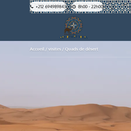
+212 694989843
8h00 - 22h00
Accueil
visites
Quads de désert