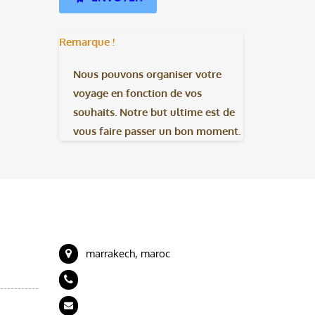
Remarque !
Nous pouvons organiser votre
voyage en fonction de vos
souhaits. Notre but ultime est de
vous faire passer un bon moment.
CONTACT
eaux
marrakech, maroc
+212 694989843
artdeserttours@gmail.com