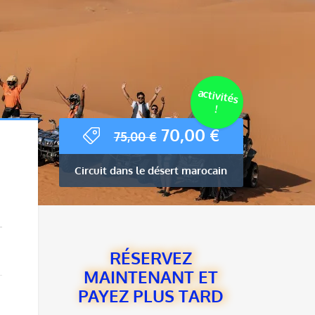
activités
!
Le
Le
70,00
€
75,00
€
prix
prix
initial
actuel
Circuit dans le désert marocain
était :
est :
75,00 €.
70,00 €.
RÉSERVEZ
MAINTENANT ET
PAYEZ PLUS TARD