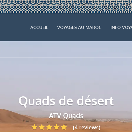
ACCUEIL
VOYAGES AU MAROC
INFO VOY
Quads de désert
ATV Quads
(4 reviews)