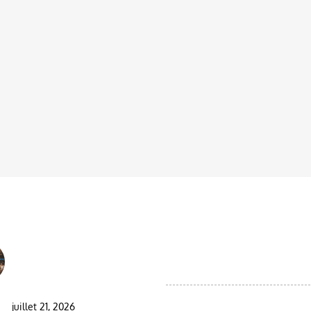
 EL BLOG
DESTINATIONS
Best Moroccan Jewish
Circuits d'observation des ois
Tour: Complete Guide
dans le désert marocain
2026/2027
Moroccan Day Trips
juillet 21, 2026