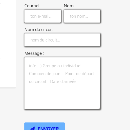
Courriel :
Nom :
Nom du circuit :
Message :
ENVOYER