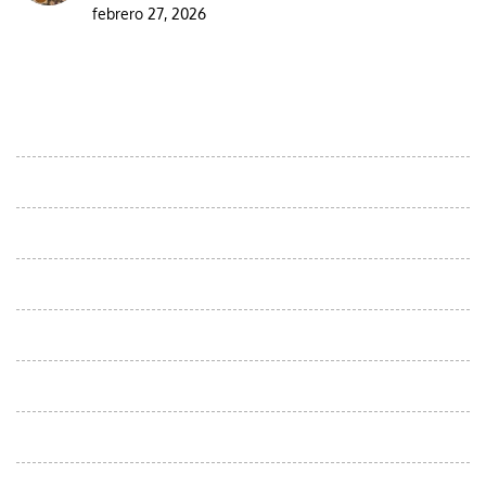
febrero 27, 2026
DESTINOS
Excursiones ornitológicas por el desierto de Marruecos
Moroccan Day Trips
Viajes au départ d'Agadir
Excursiones desde Casablanca
Viajes desde Errachidia
Viajes desde fes
Viajes desde Marrakech