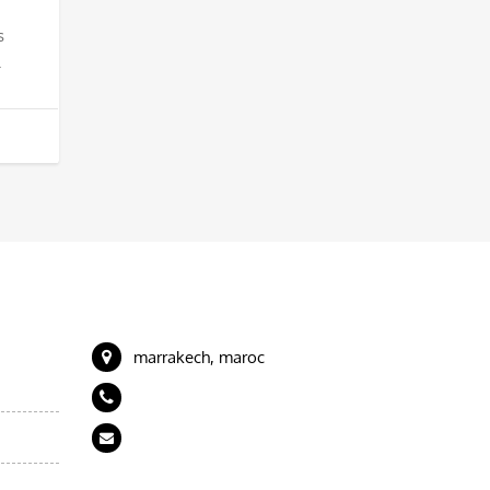
s
.
CONTACT
eaux
marrakech, maroc
+212 694989843
artdeserttours@gmail.com