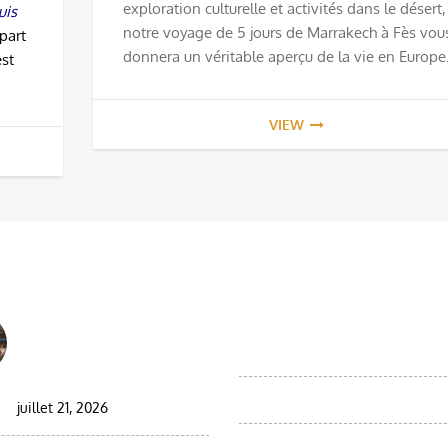
exploration culturelle et activités dans le désert,
uis
notre voyage de 5 jours de Marrakech à Fès vou
part
donnera un véritable aperçu de la vie en Europe
st
VIEW
 EL BLOG
DESTINATIONS
Best Moroccan Jewish
Circuits d'observation des ois
Tour: Complete Guide
dans le désert marocain
2026/2027
Moroccan Day Trips
juillet 21, 2026
Excursiones desde Agadir