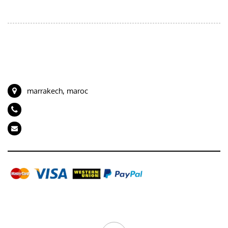
Circuits au départ de Marrakech
Circuits au départ de Tanger
CONTACT
marrakech, maroc
+212 694989843
artdeserttours@gmail.com
Galerie