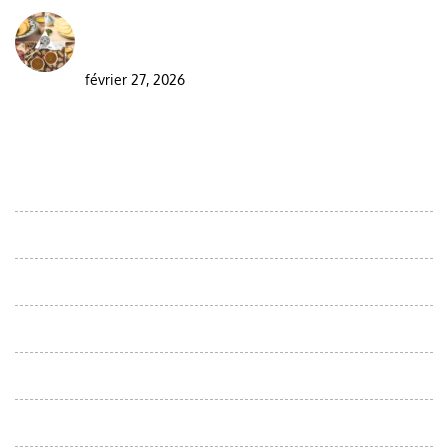
Visiter le Maroc pendant le ramadan : guide
complet pour les voyageurs
février 27, 2026
DESTINATIONS
Circuits d'observation des oiseaux dans le désert marocain
Moroccan Day Trips
Excursiones desde Agadir
Circuits au départ de Casablanca
Circuits à partir d'Errachidia
Circuits au départ de fes