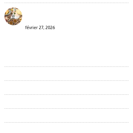
Visiter le Maroc pendant le ramadan : guide
complet pour les voyageurs
février 27, 2026
DESTINATIONS
Circuits d'observation des oiseaux dans le désert marocain
Moroccan Day Trips
Excursiones desde Agadir
Circuits au départ de Casablanca
Circuits à partir d'Errachidia
Circuits au départ de fes