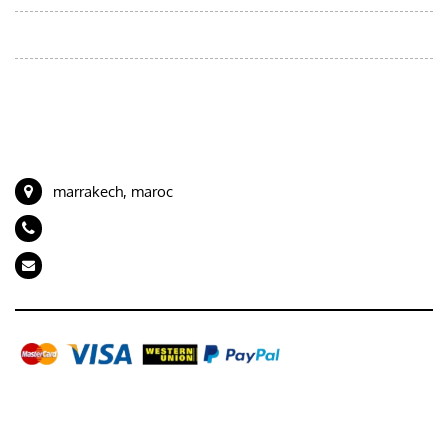
Circuits au départ de Marrakech
Circuits au départ de Tanger
CONTACT
marrakech, maroc
+212 694989843
artdeserttours@gmail.com
Galerie