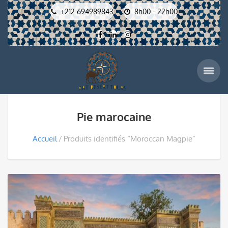
+212 694989843
8h00 - 22h00
Pie marocaine
Accueil
Produits identifiés “Moroccan Magpie”